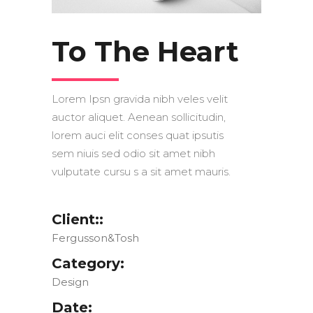
To The Heart
Lorem Ipsn gravida nibh veles velit
auctor aliquet. Aenean sollicitudin,
lorem auci elit conses quat ipsutis
sem niuis sed odio sit amet nibh
vulputate cursu s a sit amet mauris.
Client::
Fergusson&Tosh
Category:
Design
Date: