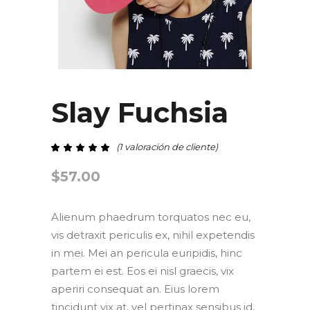
Slay Fuchsia
(
1
valoración de cliente)
Valorado con
de 5 en base a
valoración de un cliente
$
57.00
Alienum phaedrum torquatos nec eu,
vis detraxit periculis ex, nihil expetendis
in mei. Mei an pericula euripidis, hinc
partem ei est. Eos ei nisl graecis, vix
aperiri consequat an. Eius lorem
tincidunt vix at, vel pertinax sensibus id,