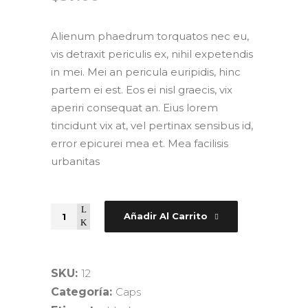
Alienum phaedrum torquatos nec eu,
vis detraxit periculis ex, nihil expetendis
in mei. Mei an pericula euripidis, hinc
partem ei est. Eos ei nisl graecis, vix
aperiri consequat an. Eius lorem
tincidunt vix at, vel pertinax sensibus id,
error epicurei mea et. Mea facilisis
urbanitas
Quantity
Añadir Al Carrito
SKU:
12
Categoría:
Caps