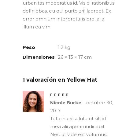
urbanitas moderatius id. Vis ei rationibus
definiebas, eu qui purto zril laoreet. Ex
error omnium interpretaris pro, alia
illum ea vim.
Peso
1.2 kg
Dimensiones
26 × 13 × 17 cm
1 valoración en
Yellow Hat
Valorado con
de 5
Nicole Burke
–
octubre 30,
2017
Tota inani soluta ut sit, id
mea alii aperiri iudicabit.
Nec ut vide elit volumus.