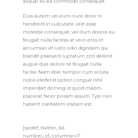
aliquip ex ea commodo consequat.
Duis autem vel eum iriure dolor in
hendrerit in vulputate velit esse
molestie consequat, vel illum dolore eu
feugiat nulla facilisis at vero eros et
accumsan et iusto odio dignissim qui
blandit praesent luptatum zzril delenit
augue duis dolore te feugait nulla
facilisi. Nam liber tempor cum soluta
nobis eleifend option congue nihil
imperdiet doming id quod mazim
placerat facer possim assum. Typi non
habent claritatem insitam est.
[qodef_twitter_list
number_of_columns=»1″