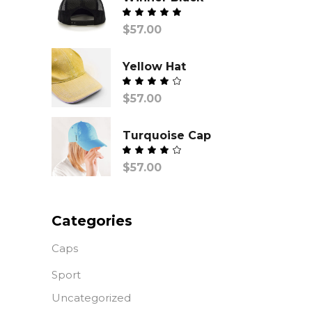
Valorado
$
57.00
con
Yellow Hat
Valorado
$
57.00
con
de
5
Turquoise Cap
Valorado
$
57.00
con
de
5
Categories
Caps
Sport
Uncategorized